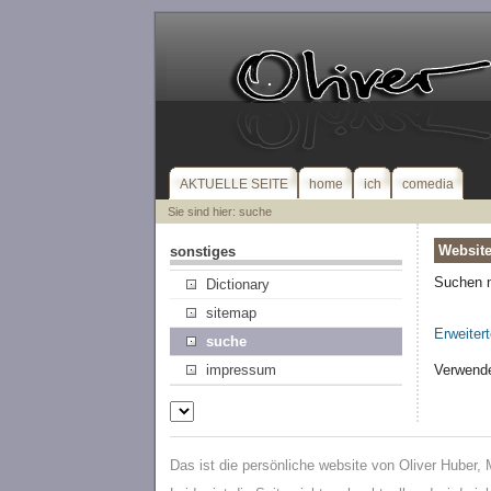
AKTUELLE SEITE
home
ich
comedia
Sie sind hier: suche
Websit
sonstiges
Suchen 
Dictionary
sitemap
Erweiter
suche
Verwende
impressum
Das ist die persönliche website von Oliver Huber,