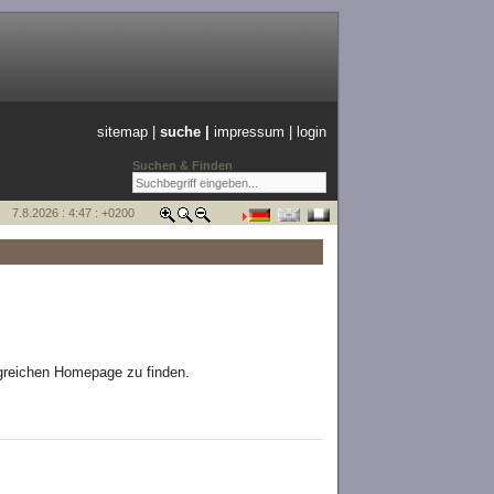
sitemap
|
suche |
impressum
|
login
Suchen & Finden
7.8.2026 : 4:47 : +0200
ngreichen Homepage zu finden.