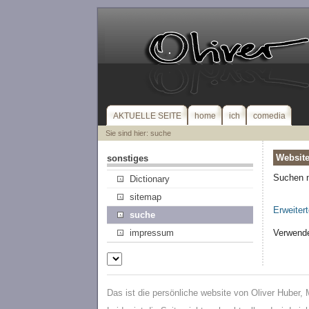
AKTUELLE SEITE
home
ich
comedia
Sie sind hier: suche
Websit
sonstiges
Suchen 
Dictionary
sitemap
Erweiter
suche
Verwende
impressum
Das ist die persönliche website von Oliver Huber,