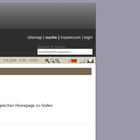
sitemap
|
suche |
impressum
|
login
Suchen & Finden
8.8.2026 : 4:34 : +0200
ngreichen Homepage zu finden.