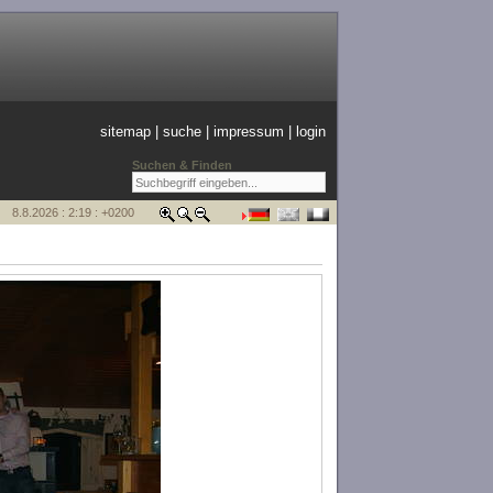
sitemap
|
suche
|
impressum
|
login
Suchen & Finden
8.8.2026 : 2:19 : +0200