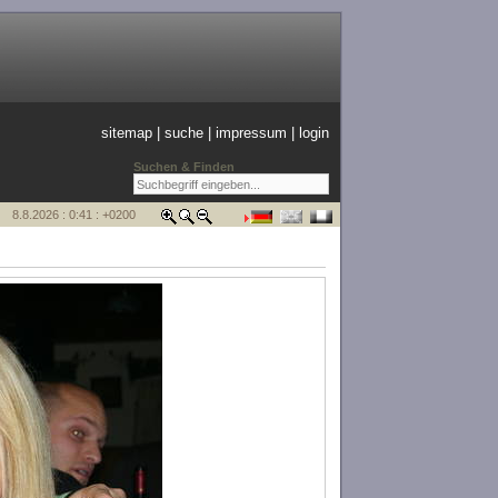
sitemap
|
suche
|
impressum
|
login
Suchen & Finden
8.8.2026 : 0:41 : +0200