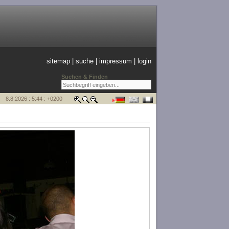
sitemap
|
suche
|
impressum
|
login
Suchen & Finden
8.8.2026 : 5:44 : +0200