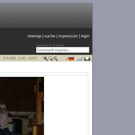
sitemap
|
suche
|
impressum
|
login
Suchen & Finden
8.8.2026 : 6:38 : +0200