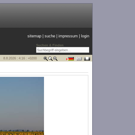
sitemap
|
suche
|
impressum
|
login
Suchen & Finden
8.8.2026 : 4:16 : +0200