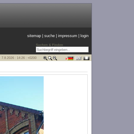
sitemap
|
suche
|
impressum
|
login
Suchen & Finden
7.8.2026 : 14:26 : +0200