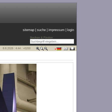
sitemap
|
suche
|
impressum
|
login
Suchen & Finden
8.8.2026 : 4:44 : +0200