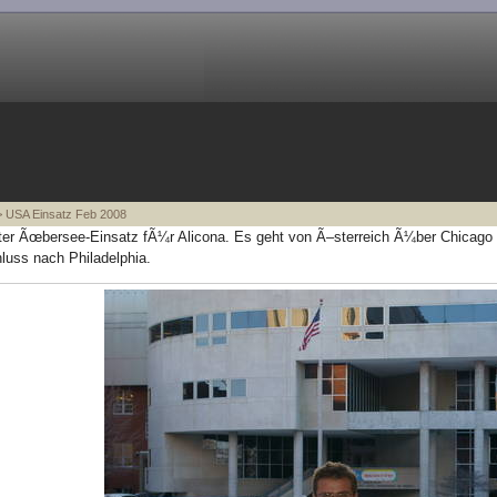
 USA Einsatz Feb 2008
ter Ãœbersee-Einsatz fÃ¼r Alicona. Es geht von Ã–sterreich Ã¼ber Chicago 
luss nach Philadelphia.