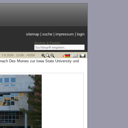
sitemap
|
suche
|
impressum
|
login
Suchen & Finden
7.8.2026 : 13:06 : +0200
nach Des Moines zur Iowa State University und