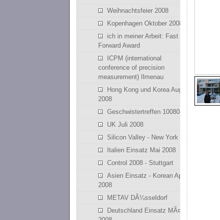
Weihnachtsfeier 2008
Kopenhagen Oktober 2008
ich in meiner Arbeit: Fast
Forward Award
ICPM (international
conference of precision
measurement) Ilmenau
Hong Kong und Korea August
2008
Geschwistertreffen 100808
UK Juli 2008
Silicon Valley - New York
Italien Einsatz Mai 2008
Control 2008 - Stuttgart
Asien Einsatz - Korean April
2008
METAV DÃ¼sseldorf
Deutschland Einsatz MÃ¤rz
2008