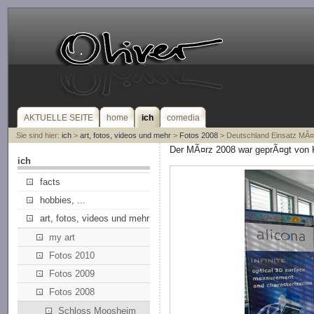
AKTUELLE SEITE
home
ich
comedia
Sie sind hier:
ich
>
art, fotos, videos und mehr
>
Fotos 2008
> Deutschland Einsatz MÃ¤
Der MÃ¤rz 2008 war geprÃ¤gt von K
ich
facts
hobbies, ...
art, fotos, videos und mehr
my art
Fotos 2010
Fotos 2009
Fotos 2008
Schloss Moosheim