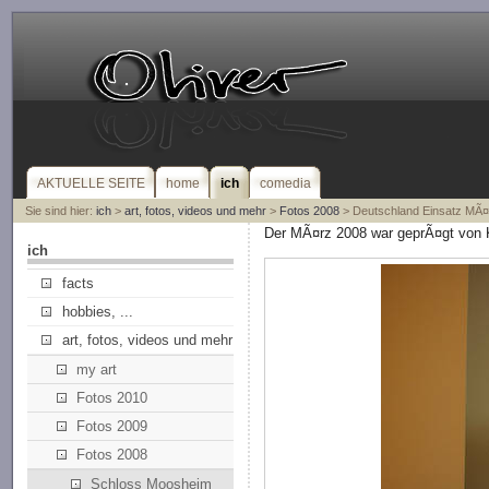
AKTUELLE SEITE
home
ich
comedia
Sie sind hier:
ich
>
art, fotos, videos und mehr
>
Fotos 2008
> Deutschland Einsatz MÃ¤
Der MÃ¤rz 2008 war geprÃ¤gt von K
ich
facts
hobbies, ...
art, fotos, videos und mehr
my art
Fotos 2010
Fotos 2009
Fotos 2008
Schloss Moosheim