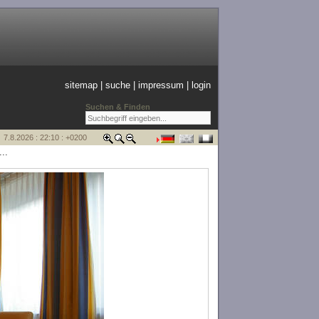
sitemap
|
suche
|
impressum
|
login
Suchen & Finden
7.8.2026 : 22:10 : +0200
..