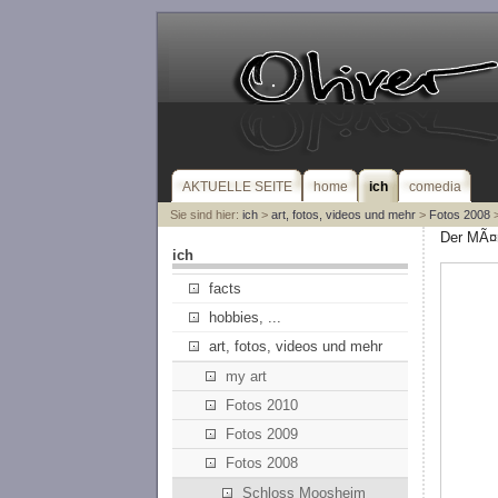
AKTUELLE SEITE
home
ich
comedia
Sie sind hier:
ich
>
art, fotos, videos und mehr
>
Fotos 2008
>
Der MÃ¤r
ich
facts
hobbies, ...
art, fotos, videos und mehr
my art
Fotos 2010
Fotos 2009
Fotos 2008
Schloss Moosheim