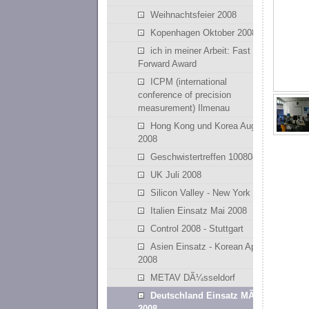
Weihnachtsfeier 2008
Kopenhagen Oktober 2008
ich in meiner Arbeit: Fast
Forward Award
ICPM (international
conference of precision
measurement) Ilmenau
Hong Kong und Korea August
2008
Geschwistertreffen 100808
UK Juli 2008
Silicon Valley - New York
Italien Einsatz Mai 2008
Control 2008 - Stuttgart
Asien Einsatz - Korean April
2008
METAV DÃ¼sseldorf
Deutschland Einsatz MÃ¤rz
2008