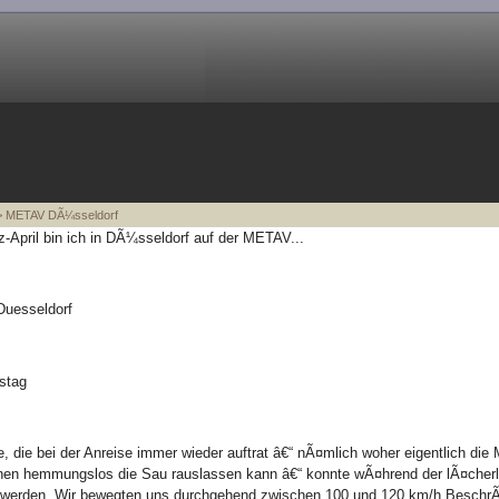
 METAV DÃ¼sseldorf
-April bin ich in DÃ¼sseldorf auf der METAV...
uesseldorf
stag
e, die bei der Anreise immer wieder auftrat â€“ nÃ¤mlich woher eigentlich d
en hemmungslos die Sau rauslassen kann â€“ konnte wÃ¤hrend der lÃ¤cherli
 werden. Wir bewegten uns durchgehend zwischen 100 und 120 km/h BeschrÃ