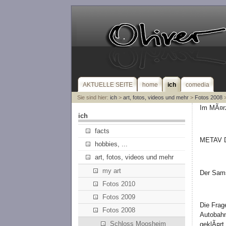
AKTUELLE SEITE
home
ich
comedia
Sie sind hier:
ich
>
art, fotos, videos und mehr
>
Fotos 2008
>
Im MÃ¤rz
ich
facts
METAV D
hobbies, ...
art, fotos, videos und mehr
my art
Der Sam
Fotos 2010
Fotos 2009
Die Frag
Fotos 2008
Autobahn
Schloss Moosheim
geklÃ¤rt