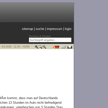
sitemap
|
suche
|
impressum
|
login
Suchen & Finden
9.8.2026 : 11:23 : +0200
ie MÃ¤r kommt, dass man auf Deutschlands
chen 13 Stunden im Auto nicht befriedigend
¤nkungen, unterbrochen von 3 Stunden Stau,