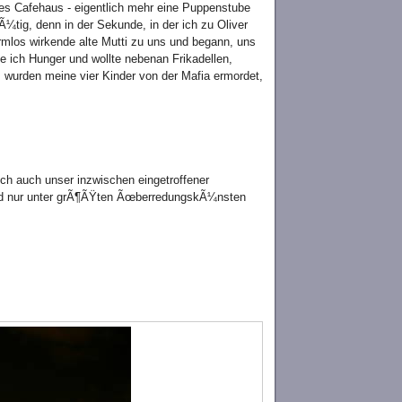
es Cafehaus - eigentlich mehr eine Puppenstube
ig, denn in der Sekunde, in der ich zu Oliver
harmlos wirkende alte Mutti zu uns und begann, uns
e ich Hunger und wollte nebenan Frikadellen,
ns wurden meine vier Kinder von der Mafia ermordet,
h auch unser inzwischen eingetroffener
und nur unter grÃ¶ÃŸten ÃœberredungskÃ¼nsten