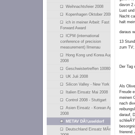
davon 2 
Weihnachtsfeier 2008
Lust und
Kopenhagen Oktober 2008
Nacht ca
halt mei
ich in meiner Arbeit: Fast
Forward Award
daraus wo
ICPM (international
13 Stund
conference of precision
zum TV; 
measurement) Ilmenau
Hong Kong und Korea August
2008
Der Tag 
Geschwistertreffen 100808
UK Juli 2008
Silicon Valley - New York
Als Oliv
Freude e
Italien Einsatz Mai 2008
meinen O
Control 2008 - Stuttgart
nach div
Asien Einsatz - Korean April
reibungs
2008
darauf, 
schlieÃŸ
METAV DÃ¼sseldorf
besorgni
Deutschland Einsatz MÃ¤rz
frierend
2008