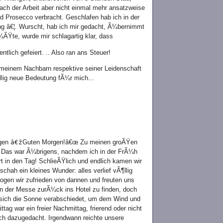
ch der Arbeit aber nicht einmal mehr ansatzweise
d Prosecco verbracht. Geschlafen hab ich in der
ng â€¦. Wurscht, hab ich mir gedacht, Ã¼bernimmt
¼ÃŸte, wurde mir schlagartig klar, dass
tlich gefeiert. .. Also ran ans Steuer!
meinem Nachbarn respektive seiner Leidenschaft
lig neue Bedeutung fÃ¼r mich...
agen
â€ž
Guten Morgen!â€œ Zu meinen groÃŸen
œ Das war Ã¼brigens, nachdem ich in der FrÃ¼h
t in den Tag! SchlieÃŸlich und endlich kamen wir
hah ein kleines Wunder: alles verlief vÃ¶llig
ogen wir zufrieden von dannen und freuten uns
on der Messe zurÃ¼ck ins Hotel zu finden, doch
 sich die Sonne verabschiedet, um dem Wind und
ag war ein freier Nachmittag, frierend oder nicht
fach dazugedacht. Irgendwann reichte unsere