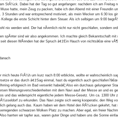
am StÃ¼ck. Dabei hat der Tag so gut angefangen: nachdem ich am Freitag na
 Muse hatte, mein Zeug zu packen, habe ich den Abend mit einer Freundin un
. 3 Stunden und war entsprechend motiviert, als mein Wecker um 6:30 los gi
n Kollege die erste Schicht hinter dem Steuer. Als ich selbigen um 9:00 begrÃ
hl nix werden wird. Der hat nÃ¤mlich nicht nur nicht geschlafen, sondern orden
en spÃ¤ter sind wir also angekommen. Ich machte gleich Bekanntschaft mit 
seit diesen WÃ¤nden hat der Spruch
â€ž
Ein Hauch von nichtsâ€œ eine vÃ¶l
danach
er mich heute FrÃ¼h um kurz nach 8:00 erblickte, wollte er wahrscheinlich s
rsetze er das durch
â€ž
Sag einmal, hast du eigentlich auch geschlafen?â€
hrring erfolgreich im Bad versenkt habeâ€¦ Also ein durchaus gelungener Star
ersen Meinungsverschiedenheiten mit dem Navi aauf der Messe an und es gesc
los und das widerspricht eigentliche jedem Messe-Gesetz. Um ca. 1300 Uhr z
DÃ¼sseldorf zu erkunden. Das Navi zeigte sich wenig kooperativ, den Weg v
lich gelang auch das. Kaum haben wir dem Hotel den RÃ¼cken gekehrt, hat
serregenden schwarzen Wolken Platz zu machen. Aber egal, ein freier Nachmitt
. Also harrten wir tapfer aus, waren guter Dinge und haben uns die Sonne ein