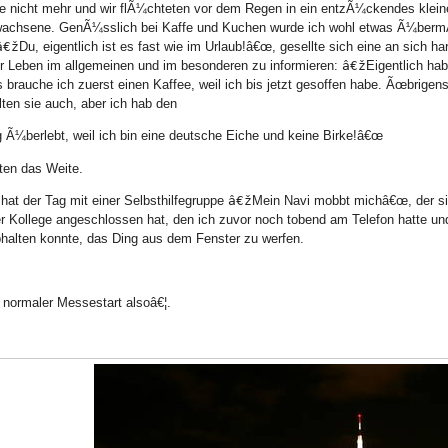
e nicht mehr und wir flÃ¼chteten vor dem Regen in ein entzÃ¼ckendes klein
achsene. GenÃ¼sslich bei Kaffe und Kuchen wurde ich wohl etwas Ã¼bermÃ¼t
â€ž
Du, eigentlich ist es fast wie im Urlaub!â€œ, gesellte sich eine an sich 
r Leben im allgemeinen und im besonderen zu informieren:
â€ž
Eigentlich hab
gs brauche ich zuerst einen Kaffee, weil ich bis jetzt gesoffen habe. Ãœbrige
lten sie auch, aber ich hab den
 Ã¼berlebt, weil ich bin eine deutsche Eiche und keine Birke!â€œ
ten das Weite.
hat der Tag mit einer Selbsthilfegruppe
â€ž
Mein Navi mobbt michâ€œ, der sic
r Kollege angeschlossen hat, den ich zuvor noch tobend am Telefon hatte 
halten konnte, das Ding aus dem Fenster zu werfen.
 normaler Messestart alsoâ€¦.