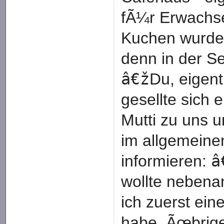
fÃ¼r Erwachse
Kuchen wurde
denn in der Se
â€ž
Du, eigent
gesellte sich 
Mutti zu uns 
im allgemeine
â
informieren:
wollte nebenan
ich zuerst eine
habe. Ãœbrige