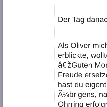
Der Tag dana
Als Oliver mi
erblickte, wol
â€ž
Guten Mo
Freude ersetz
hast du eigen
Ã¼brigens, n
Ohrring erfolg