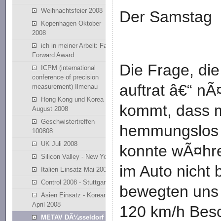
Weihnachtsfeier 2008
Der Samstag
Kopenhagen Oktober
2008
ich in meiner Arbeit: Fast
Forward Award
Die Frage, die
ICPM (international
conference of precision
auftrat â€“ nÃ
measurement) Ilmenau
Hong Kong und Korea
kommt, dass 
August 2008
Geschwistertreffen
hemmungslos 
100808
UK Juli 2008
konnte wÃ¤hre
Silicon Valley - New York
im Auto nicht 
Italien Einsatz Mai 2008
Control 2008 - Stuttgart
bewegten uns
Asien Einsatz - Korean
April 2008
120 km/h Bes
METAV DÃ¼sseldorf