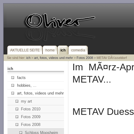
AKTUELLE SEITE
home
ich
comedia
Sie sind hier:
ich
>
art, fotos, videos und mehr
>
Fotos 2008
> METAV DÃ¼sseldorf
Im MÃ¤rz-Apr
ich
METAV...
facts
hobbies, ...
art, fotos, videos und mehr
my art
METAV Duesse
Fotos 2010
Fotos 2009
Fotos 2008
Schloss Moosheim