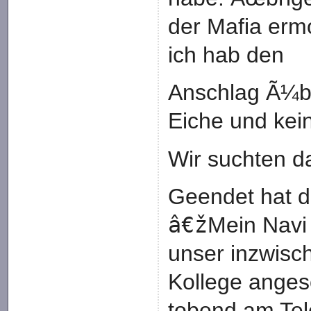
der Mafia ermo
ich hab den
Anschlag Ã¼ber
Eiche und kei
Wir suchten d
Geendet hat de
â€ž
Mein Navi
unser inzwisc
Kollege anges
tobend am Tel