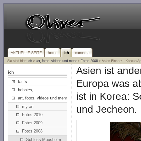
AKTUELLE SEITE
home
ich
comedia
Sie sind hier:
ich
>
art, fotos, videos und mehr
>
Fotos 2008
> Asien Einsatz - Korean Ap
Asien ist ande
ich
Europa was ab
facts
hobbies, ...
ist in Korea:
art, fotos, videos und mehr
und Jecheon.
my art
Fotos 2010
Fotos 2009
Fotos 2008
Schloss Moosheim