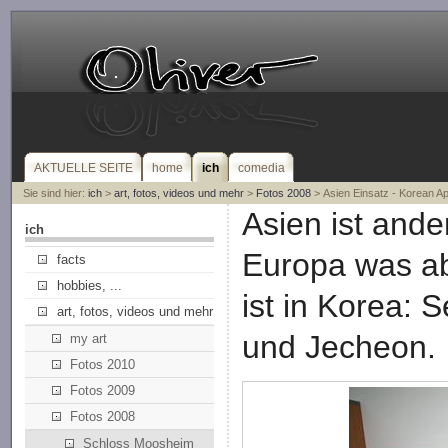
AKTUELLE SEITE
home
ich
comedia
Sie sind hier:
ich
>
art, fotos, videos und mehr
>
Fotos 2008
> Asien Einsatz - Korean Ap
Asien ist ande
ich
Europa was ab
facts
hobbies, ...
ist in Korea:
art, fotos, videos und mehr
und Jecheon.
my art
Fotos 2010
Fotos 2009
Fotos 2008
Schloss Moosheim