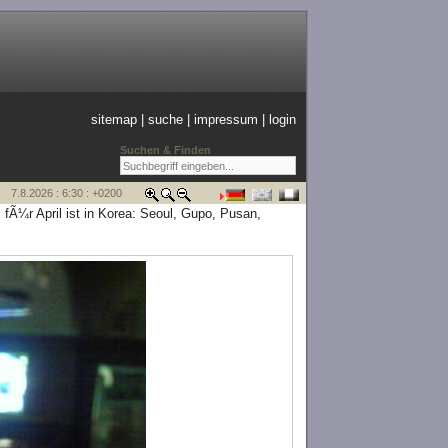
sitemap
|
suche
|
impressum
|
login
Suchen & Finden
7.8.2026 : 6:30 : +0200
fÃ¼r April ist in Korea: Seoul, Gupo, Pusan,