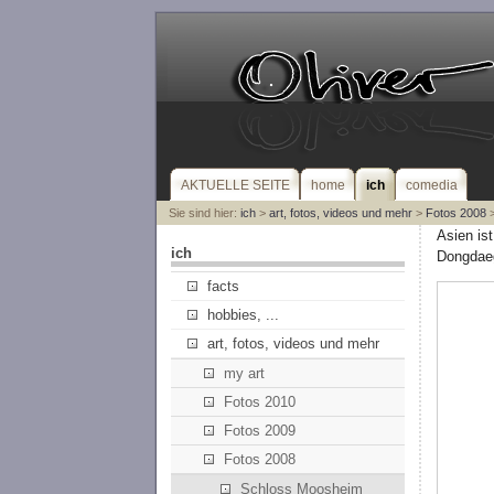
AKTUELLE SEITE
home
ich
comedia
Sie sind hier:
ich
>
art, fotos, videos und mehr
>
Fotos 2008
>
Asien is
ich
Dongdae
facts
hobbies, ...
art, fotos, videos und mehr
my art
Fotos 2010
Fotos 2009
Fotos 2008
Schloss Moosheim