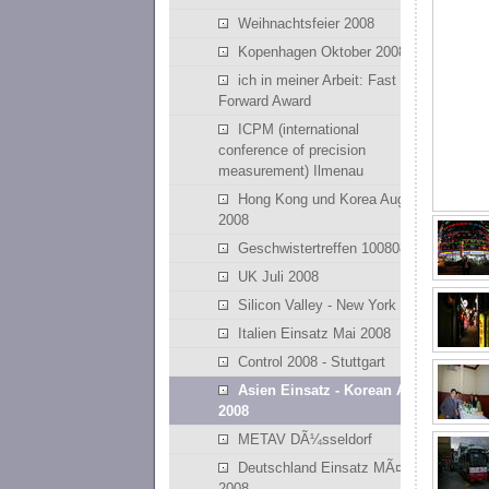
Weihnachtsfeier 2008
Kopenhagen Oktober 2008
ich in meiner Arbeit: Fast
Forward Award
ICPM (international
conference of precision
measurement) Ilmenau
Hong Kong und Korea August
2008
Geschwistertreffen 100808
UK Juli 2008
Silicon Valley - New York
Italien Einsatz Mai 2008
Control 2008 - Stuttgart
Asien Einsatz - Korean April
2008
METAV DÃ¼sseldorf
Deutschland Einsatz MÃ¤rz
2008