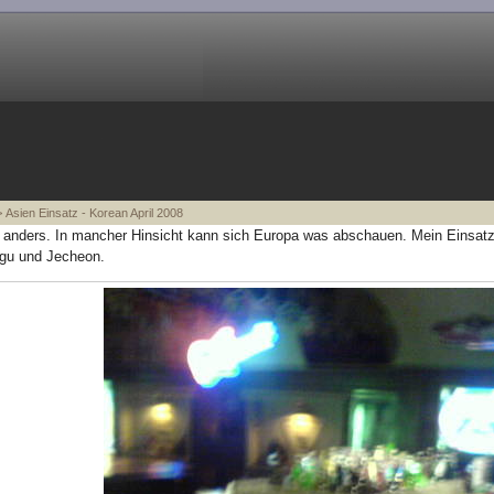
 Asien Einsatz - Korean April 2008
t anders. In mancher Hinsicht kann sich Europa was abschauen. Mein Einsatz 
gu und Jecheon.