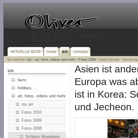
AKTUELLE SEITE
home
ich
comedia
Sie sind hier:
ich
>
art, fotos, videos und mehr
>
Fotos 2008
> Asien Einsatz - Korean Ap
Asien ist ande
ich
Europa was ab
facts
hobbies, ...
ist in Korea:
art, fotos, videos und mehr
und Jecheon.
my art
Fotos 2010
Fotos 2009
Fotos 2008
Schloss Moosheim