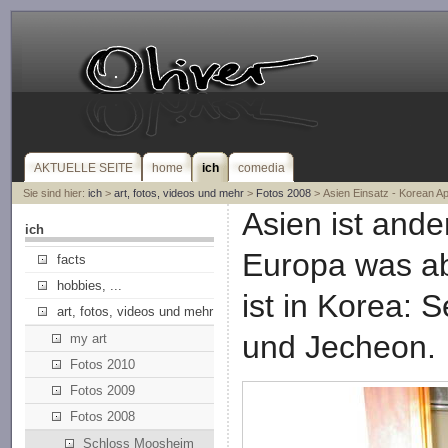
AKTUELLE SEITE
home
ich
comedia
Sie sind hier:
ich
>
art, fotos, videos und mehr
>
Fotos 2008
> Asien Einsatz - Korean Ap
Asien ist ande
ich
Europa was ab
facts
hobbies, ...
ist in Korea:
art, fotos, videos und mehr
und Jecheon.
my art
Fotos 2010
Fotos 2009
Fotos 2008
Schloss Moosheim