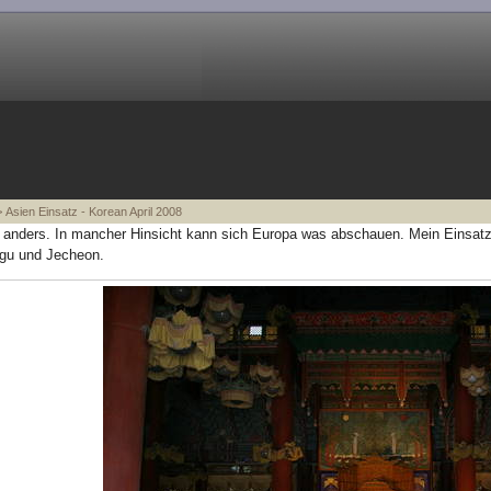
 Asien Einsatz - Korean April 2008
t anders. In mancher Hinsicht kann sich Europa was abschauen. Mein Einsatz 
gu und Jecheon.