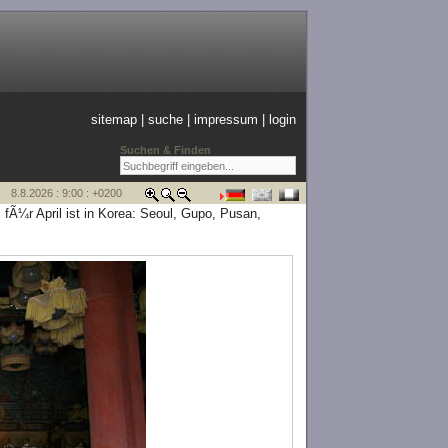
sitemap
|
suche
|
impressum
|
login
Suchen & Finden
8.8.2026 : 9:00 : +0200
fÃ¼r April ist in Korea: Seoul, Gupo, Pusan,