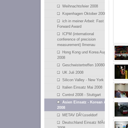
Weihnachtsfeier 2008
Kopenhagen Oktober 2008
ich in meiner Arbeit: Fast
Forward Award
ICPM (international
conference of precision
measurement) Ilmenau
Hong Kong und Korea August
2008
Geschwistertreffen 100808
UK Juli 2008
Silicon Valley - New York
Italien Einsatz Mai 2008
Control 2008 - Stuttgart
Asien Einsatz - Korean April
2008
METAV DÃ¼sseldorf
Deutschland Einsatz MÃ¤rz
2008