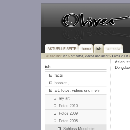
AKTUELLE SEITE
home
ich
comedia
Sie sind hier:
ich
>
art, fotos, videos und mehr
>
Fotos 2008
>
Asien is
ich
Dongdae
facts
hobbies, ...
art, fotos, videos und mehr
my art
Fotos 2010
Fotos 2009
Fotos 2008
Schloss Moosheim