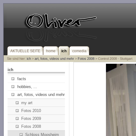
AKTUELLE SEITE
home
ich
comedia
Sie sind hier:
ich
>
art, fotos, videos und mehr
>
Fotos 2008
> Control 2008 - Stuttgart
ich
facts
hobbies, ...
art, fotos, videos und mehr
my art
Fotos 2010
Fotos 2009
Fotos 2008
Schloss Moosheim