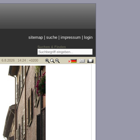
sitemap
|
suche
|
impressum
|
login
Suchen & Finden
6.8.2026 : 14:24 : +0200