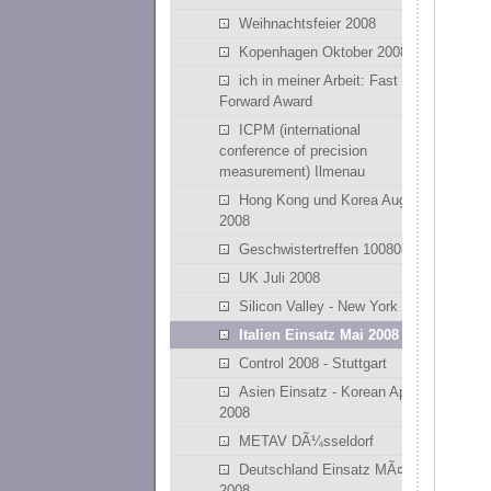
Weihnachtsfeier 2008
Kopenhagen Oktober 2008
ich in meiner Arbeit: Fast
Forward Award
ICPM (international
conference of precision
measurement) Ilmenau
Hong Kong und Korea August
2008
Geschwistertreffen 100808
UK Juli 2008
Silicon Valley - New York
Italien Einsatz Mai 2008
Control 2008 - Stuttgart
Asien Einsatz - Korean April
2008
METAV DÃ¼sseldorf
Deutschland Einsatz MÃ¤rz
2008