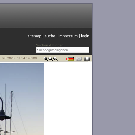
sitemap
|
suche
|
impressum
|
login
Suchen & Finden
6.8.2026 : 11:34 : +0200