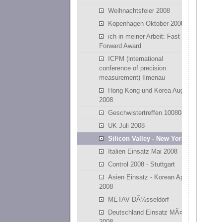
Weihnachtsfeier 2008
Kopenhagen Oktober 2008
ich in meiner Arbeit: Fast
Forward Award
ICPM (international
conference of precision
measurement) Ilmenau
Hong Kong und Korea August
2008
Geschwistertreffen 100808
UK Juli 2008
Silicon Valley - New York
Italien Einsatz Mai 2008
Control 2008 - Stuttgart
Asien Einsatz - Korean April
2008
METAV DÃ¼sseldorf
Deutschland Einsatz MÃ¤rz
2008