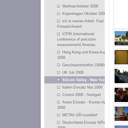
Weihnachtsfeier 2008
Kopenhagen Oktober 2008
ich in meiner Arbeit: Fast
Forward Award
ICPM (international
conference of precision
measurement) Ilmenau
Hong Kong und Korea August
2008
Geschwistertreffen 100808
UK Juli 2008
Silicon Valley - New York
Italien Einsatz Mai 2008
Control 2008 - Stuttgart
Asien Einsatz - Korean April
2008
METAV DÃ¼sseldorf
Deutschland Einsatz MÃ¤rz
2008