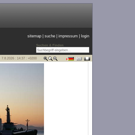
sitemap
|
suche
|
impressum
|
login
Suchen & Finden
7.8.2026 : 14:37 : +0200