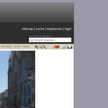
sitemap
|
suche
|
impressum
|
login
Suchen & Finden
8.8.2026 : 14:43 : +0200