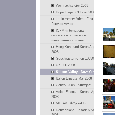
Weihnachtsfeier 2008
Kopenhagen Oktober 2008
ich in meiner Arbeit: Fast
Forward Award
ICPM (international
conference of precision
measurement) Ilmenau
Hong Kong und Korea August
2008
Geschwistertreffen 100808
UK Juli 2008
Silicon Valley - New York
Italien Einsatz Mai 2008
Control 2008 - Stuttgart
Asien Einsatz - Korean April
2008
METAV DÃ¼sseldorf
Deutschland Einsatz MÃ¤rz
2008