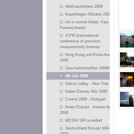
Weihnachtsfeier 2008
Kopenhagen Oktober 2008
ich in meiner Arbeit: Fast
Forward Award
ICPM (international
conference of precision
measurement) Ilmenau
Hong Kong und Korea August
2008
Geschwistertreffen 100808
UK Juli 2008
Silicon Valley - New York
Italien Einsatz Mai 2008
Control 2008 - Stuttgart
Asien Einsatz - Korean April
2008
METAV DÃ¼sseldorf
Deutschland Einsatz MÃ¤rz
2008