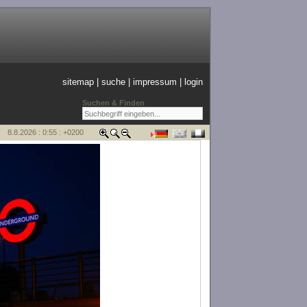
sitemap
|
suche
|
impressum
|
login
Suchen & Finden
8.8.2026 : 0:55 : +0200