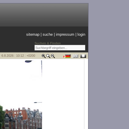
sitemap
|
suche
|
impressum
|
login
Suchen & Finden
6.8.2026 : 10:12 : +0200