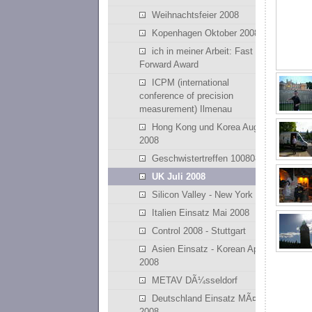
Weihnachtsfeier 2008
Kopenhagen Oktober 2008
ich in meiner Arbeit: Fast
Forward Award
ICPM (international
conference of precision
measurement) Ilmenau
Hong Kong und Korea August
2008
Geschwistertreffen 100808
UK Juli 2008
Silicon Valley - New York
Italien Einsatz Mai 2008
Control 2008 - Stuttgart
Asien Einsatz - Korean April
2008
METAV DÃ¼sseldorf
Deutschland Einsatz MÃ¤rz
2008