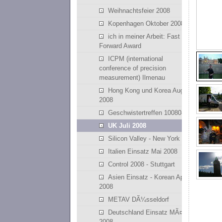
Weihnachtsfeier 2008
Kopenhagen Oktober 2008
ich in meiner Arbeit: Fast
Forward Award
ICPM (international
conference of precision
measurement) Ilmenau
Hong Kong und Korea August
2008
Geschwistertreffen 100808
UK Juli 2008
Silicon Valley - New York
Italien Einsatz Mai 2008
Control 2008 - Stuttgart
Asien Einsatz - Korean April
2008
METAV DÃ¼sseldorf
Deutschland Einsatz MÃ¤rz
2008