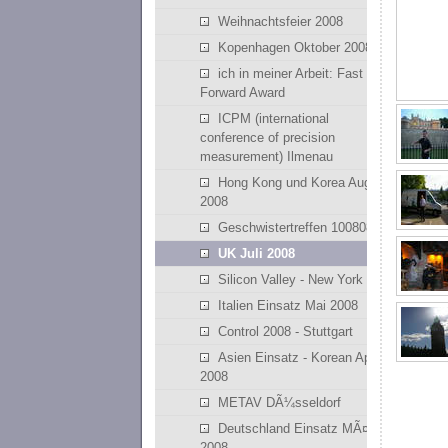
Weihnachtsfeier 2008
Kopenhagen Oktober 2008
ich in meiner Arbeit: Fast
Forward Award
ICPM (international
conference of precision
measurement) Ilmenau
Hong Kong und Korea August
2008
Geschwistertreffen 100808
UK Juli 2008
Silicon Valley - New York
Italien Einsatz Mai 2008
Control 2008 - Stuttgart
Asien Einsatz - Korean April
2008
METAV DÃ¼sseldorf
Deutschland Einsatz MÃ¤rz
2008