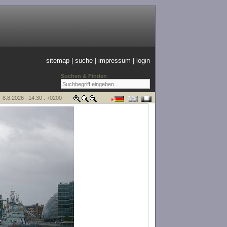
sitemap
|
suche
|
impressum
|
login
Suchen & Finden
8.8.2026 : 14:30 : +0200