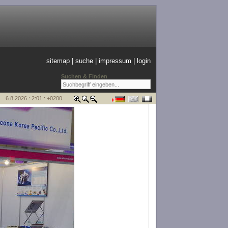
sitemap
|
suche
|
impressum
|
login
Suchen & Finden
6.8.2026 : 2:01 : +0200