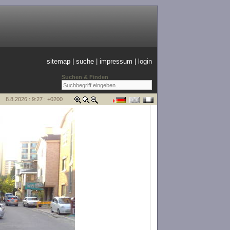
sitemap
|
suche
|
impressum
|
login
Suchen & Finden
8.8.2026 : 9:27 : +0200