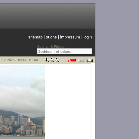
sitemap
|
suche
|
impressum
|
login
Suchen & Finden
6.8.2026 : 10:33 : +0200