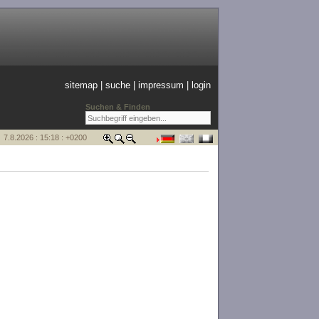
sitemap
|
suche
|
impressum
|
login
Suchen & Finden
7.8.2026 : 15:18 : +0200