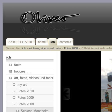
AKTUELLE SEITE
home
ich
comedia
Sie sind hier:
ich
>
art, fotos, videos und mehr
>
Fotos 2008
> ICPM (international conf
ich
facts
hobbies, ...
art, fotos, videos und mehr
my art
Fotos 2010
Fotos 2009
Fotos 2008
Schloss Moosheim