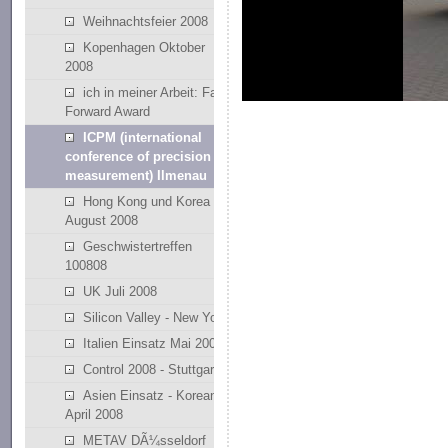
Weihnachtsfeier 2008
Kopenhagen Oktober
2008
ich in meiner Arbeit: Fast
Forward Award
ICPM (international
conference of precision
measurement) Ilmenau
Hong Kong und Korea
August 2008
Geschwistertreffen
100808
UK Juli 2008
Silicon Valley - New York
Italien Einsatz Mai 2008
Control 2008 - Stuttgart
Asien Einsatz - Korean
April 2008
METAV DÃ¼sseldorf