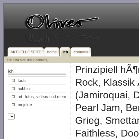
AKTUELLE SEITE
home
ich
comedia
Sie sind hier:
ich
> hobbies, ...
Prinzipiell hÃ¶
ich
Rock, Klassik
facts
hobbies, ...
(Jamiroquai, 
art, fotos, videos und mehr
Pearl Jam, Be
projekte
Grieg, Smetta
Faithless, Doo