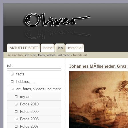
AKTUELLE SEITE
home
ich
comedia
Sie sind hier:
ich
>
art, fotos, videos und mehr
> friends art
ich
Johannes MÃ¶seneder, Graz -
facts
hobbies, ...
art, fotos, videos und mehr
my art
Fotos 2010
Fotos 2009
Fotos 2008
Fotos 2007