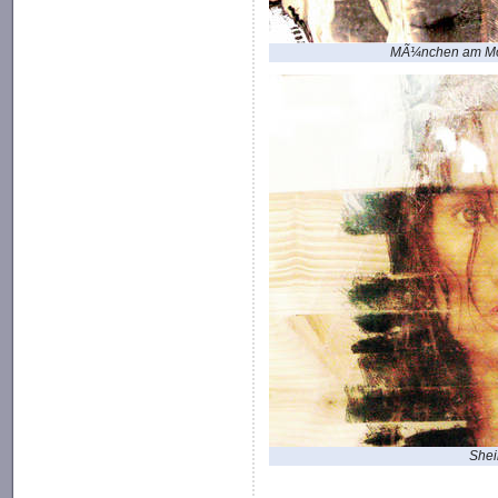
MÃ¼nchen am Mo
Shei