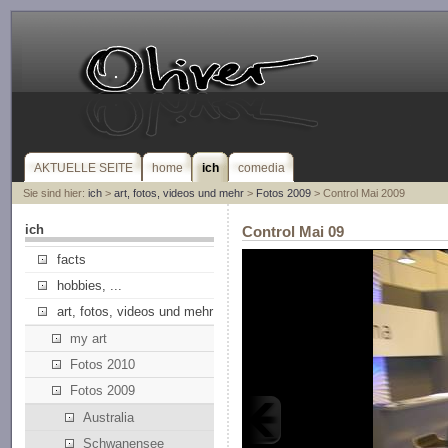
AKTUELLE SEITE
home
ich
comedia
Sie sind hier:
ich
>
art, fotos, videos und mehr
>
Fotos 2009
> Control Mai 2009
ich
Control Mai 09
facts
hobbies, ...
art, fotos, videos und mehr
my art
Fotos 2010
Fotos 2009
Australia
Schwanensee