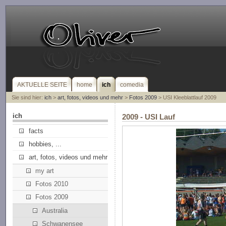
AKTUELLE SEITE
home
ich
comedia
Sie sind hier:
ich
>
art, fotos, videos und mehr
>
Fotos 2009
> USI Kleeblattlauf 2009
ich
2009 - USI Lauf
facts
hobbies, ...
art, fotos, videos und mehr
my art
Fotos 2010
Fotos 2009
Australia
Schwanensee