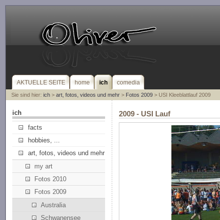
AKTUELLE SEITE
home
ich
comedia
Sie sind hier:
ich
>
art, fotos, videos und mehr
>
Fotos 2009
> USI Kleeblattlauf 2009
ich
2009 - USI Lauf
facts
hobbies, ...
art, fotos, videos und mehr
my art
Fotos 2010
Fotos 2009
Australia
Schwanensee