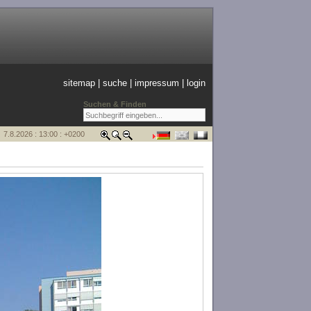
sitemap
|
suche
|
impressum
|
login
Suchen & Finden
7.8.2026 : 13:00 : +0200