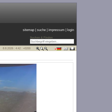
sitemap
|
suche
|
impressum
|
login
Suchen & Finden
8.8.2026 : 4:42 : +0200