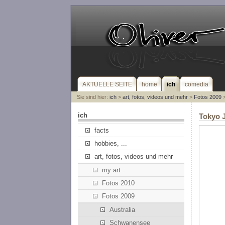
AKTUELLE SEITE
home
ich
comedia
Sie sind hier:
ich
>
art, fotos, videos und mehr
>
Fotos 2009
>
ich
Tokyo 
facts
hobbies, ...
art, fotos, videos und mehr
my art
Fotos 2010
Fotos 2009
Australia
Schwanensee