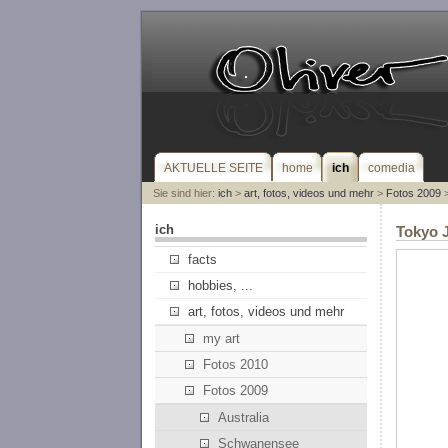
AKTUELLE SEITE
home
ich
comedia
Sie sind hier:
ich
>
art, fotos, videos und mehr
>
Fotos 2009
>
ich
Tokyo 
facts
hobbies, ...
art, fotos, videos und mehr
my art
Fotos 2010
Fotos 2009
Australia
Schwanensee