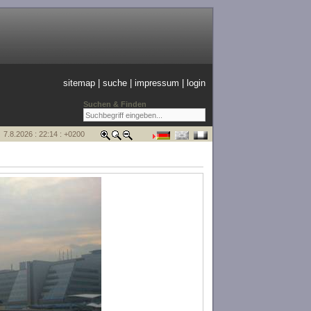
sitemap
|
suche
|
impressum
|
login
Suchen & Finden
7.8.2026 : 22:14 : +0200