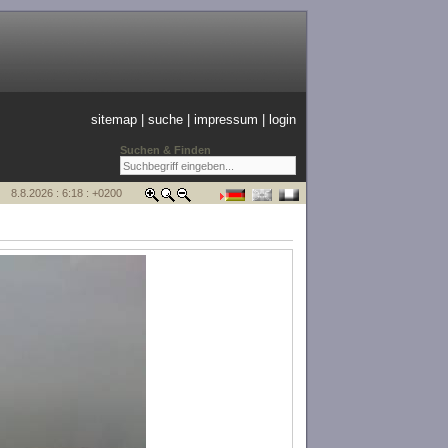
sitemap
|
suche
|
impressum
|
login
Suchen & Finden
8.8.2026 : 6:18 : +0200