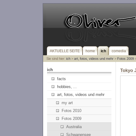
AKTUELLE SEITE
home
ich
comedia
Sie sind hier:
ich
>
art, fotos, videos und mehr
>
Fotos 2009
>
ich
Tokyo 
facts
hobbies, ...
art, fotos, videos und mehr
my art
Fotos 2010
Fotos 2009
Australia
Schwanensee