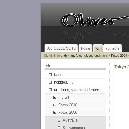
AKTUELLE SEITE
home
ich
comedia
Sie sind hier:
ich
>
art, fotos, videos und mehr
>
Fotos 2009
>
ich
Tokyo 
facts
hobbies, ...
art, fotos, videos und mehr
my art
Fotos 2010
Fotos 2009
Australia
Schwanensee