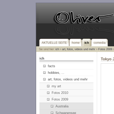
AKTUELLE SEITE
home
ich
comedia
Sie sind hier:
ich
>
art, fotos, videos und mehr
>
Fotos 2009
>
ich
Tokyo 
facts
hobbies, ...
art, fotos, videos und mehr
my art
Fotos 2010
Fotos 2009
Australia
Schwanensee