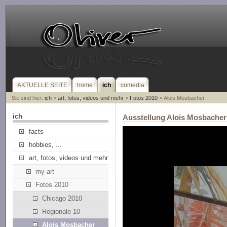
AKTUELLE SEITE
home
ich
comedia
Sie sind hier:
ich
>
art, fotos, videos und mehr
>
Fotos 2010
> Alois Mosbacher
ich
Ausstellung Alois Mosbacher
facts
hobbies, ...
art, fotos, videos und mehr
my art
Fotos 2010
Chicago 2010
Regionale 10
Alois Mosbacher