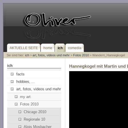
AKTUELLE SEITE
home
ich
comedia
Sie sind hier:
ich
>
art, fotos, videos und mehr
>
Fotos 2010
> Wandern_Hannegkogel
ich
Hannegkogel mit Martin und 
facts
hobbies, ...
art, fotos, videos und mehr
my art
Fotos 2010
Chicago 2010
Regionale 10
Alois Mosbacher