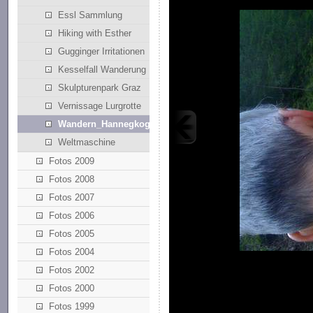
Essl Sammlung
Hiking with Esther
Gugginger Irritationen
Kesselfall Wanderung
Skulpturenpark Graz
Vernissage Lurgrotte
Wandern_Hannegkogel
Weltmaschine
Fotos 2009
Fotos 2008
Fotos 2007
Fotos 2006
Fotos 2005
Fotos 2004
Fotos 2002
Fotos 2000
Fotos 1999