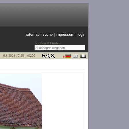
sitemap
|
suche
|
impressum
|
login
Suchen & Finden
6.8.2026 : 7:25 : +0200