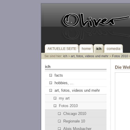
AKTUELLE SEITE
home
ich
comedia
Sie sind hier:
ich
>
art, fotos, videos und mehr
>
Fotos 2010
>
ich
Die We
facts
hobbies, ...
art, fotos, videos und mehr
my art
Fotos 2010
Chicago 2010
Regionale 10
Alois Mosbacher