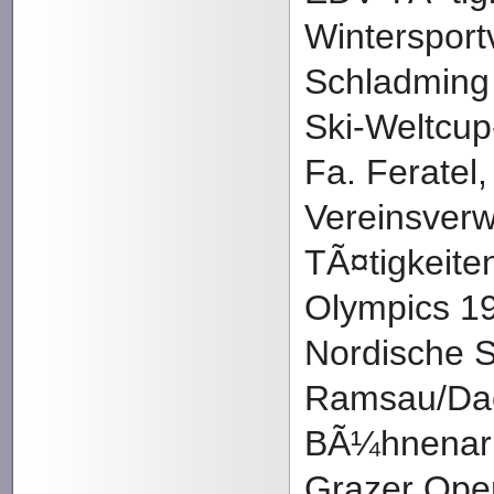
Wintersport
Schladming 
Ski-Weltcup
Fa. Feratel
Vereinsverw
TÃ¤tigkeite
Olympics 1
Nordische 
Ramsau/Dac
BÃ¼hnenarb
Grazer Oper