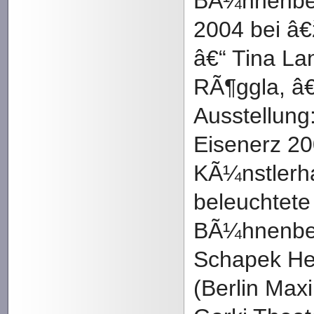
BÃ¼hnenbet
2004 bei â
â€“ Tina Lan
RÃ¶ggla, â€
Ausstellun
Eisenerz 20
KÃ¼nstlerh
beleuchtete
BÃ¼hnenbe
Schapek He
(Berlin Max