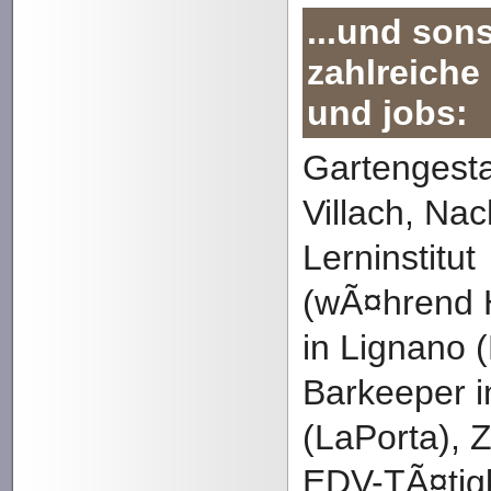
...und son
zahlreiche
und jobs:
Gartengesta
Villach, Nac
Lerninstitut
(wÃ¤hrend 
in Lignano 
Barkeeper 
(LaPorta), 
EDV-TÃ¤tigk