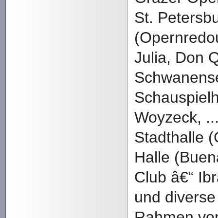
St. Petersb
(Opernredo
Julia, Don 
Schwanensee
Schauspiel
Woyzeck, ..
Stadthalle (
Halle (Buen
Club â€“ Ibr
und diverse
Rahmen vo