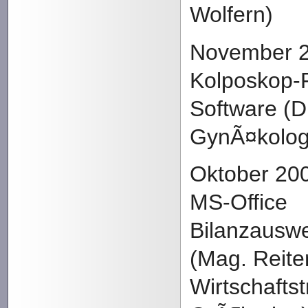
Wolfern)
November 2
Kolposkop-
Software (D
GynÃ¤kolog
Oktober 20
MS-Office
Bilanzausw
(Mag. Reite
Wirtschaft