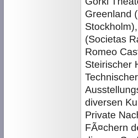
Gorki Theate
Greenland (
Stockholm), 
(Societas Ra
Romeo Castel
Steirischer
Technische
Ausstellung
diversen Ku
Private Nach
FÃ¤chern der