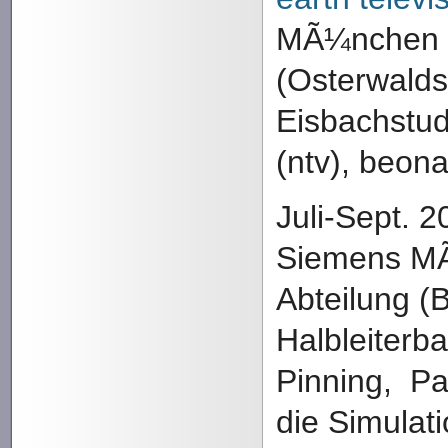
MÃ¼nchen u
(Osterwalds
Eisbachstud
(ntv), beona
Juli-Sept. 2
Siemens M
Abteilung (
Halbleiterb
Pinning, Pa
die Simulat