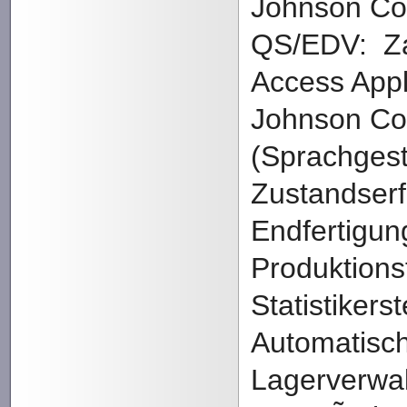
Johnson Con
QS/EDV: Za
Access Appl
Johnson Co
(Sprachges
Zustandserf
Endfertigun
Produktions
Statistikers
Automatisc
Lagerverwa