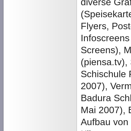
diverse Gra
(Speisekart
Flyers, Pos
Infoscreens
Screens), M
(piensa.tv),
Schischule
2007), Ver
Badura Sch
Mai 2007), 
Aufbau von