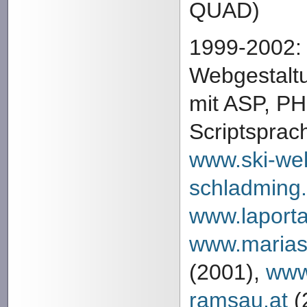
QUAD)
1999-2002:
Webgestaltu
mit ASP, PH
Scriptsprach
www.ski-wel
schladming.
www.laporta
www.marias
(2001),
www
ramsau.at
(