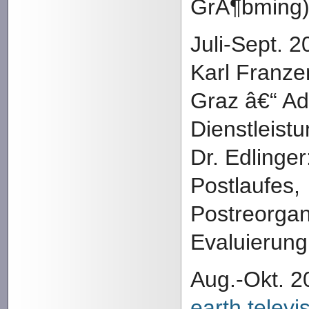
GrÃ¶bming
Juli-Sept. 2
Karl Franze
Graz â€“ Ad
Dienstleistu
Dr. Edlinger
Postlaufes,
Postreorgan
Evaluierun
Aug.-Okt. 2
earth televi