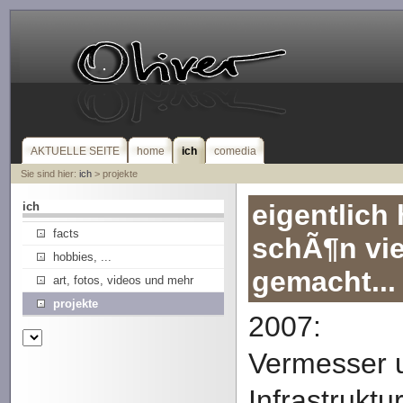
AKTUELLE SEITE
home
ich
comedia
Sie sind hier:
ich
> projekte
eigentlich 
ich
facts
schÃ¶n vie
hobbies, ...
gemacht...
art, fotos, videos und mehr
projekte
2007:
Vermesser 
Infrastruktu