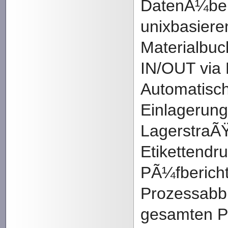
DatenÃ¼be
unixbasier
Materialbuc
IN/OUT via 
Automatisc
Einlagerung
LagerstraÃŸ
Etikettendru
PÃ¼fbericht
Prozessabbi
gesamten P