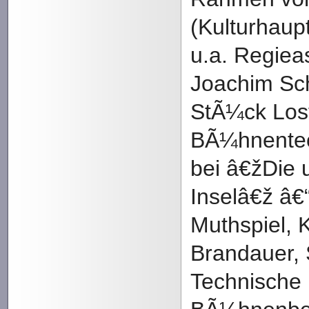
(Kulturhaup
u.a. Regieas
Joachim Sc
StÃ¼ck Los
BÃ¼hnentec
bei â€žDie
Inselâ€ž â€“
Muthspiel, 
Brandauer, 
Technische