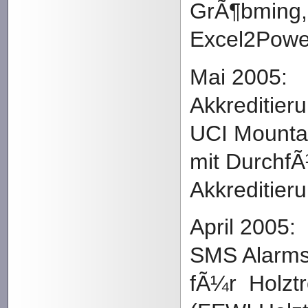
GrÃ¶bming,
Excel2Powe
Mai 2005:
Akkreditier
UCI Mounta
mit Durchf
Akkreditie
April 2005:
SMS Alarms
fÃ¼r Holzt