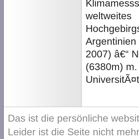
Klimamessst
weltweites
Hochgebirgs
Argentinien
2007) â€“ 
(6380m) m. 
UniversitÃ¤t G
Das ist die persönliche websi
Leider ist die Seite nicht meh